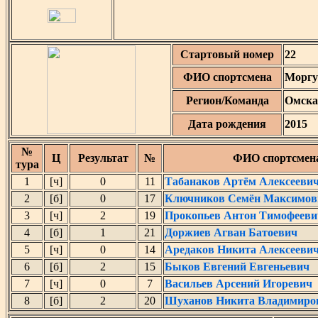
Стартовый номер
22
ФИО спортсмена
Моргу
Регион/Команда
Омска
Дата рождения
2015
№
Ц
Результат
№
ФИО спортсмен
тура
1
[ч]
0
11
Табанаков Артём Алексееви
2
[б]
0
17
Ключников Семён Максимов
3
[ч]
2
19
Прокопьев Антон Тимофееви
4
[б]
1
21
Доржиев Агван Батоевич
5
[ч]
0
14
Аредаков Никита Алексееви
6
[б]
2
15
Быков Евгений Евгеньевич
7
[ч]
0
7
Васильев Арсений Игоревич
8
[б]
2
20
Шуханов Никита Владимиро