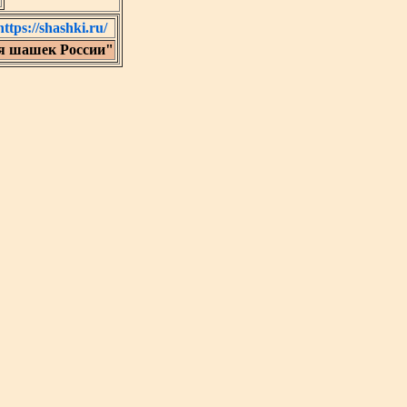
https://shashki.ru/
я шашек России"