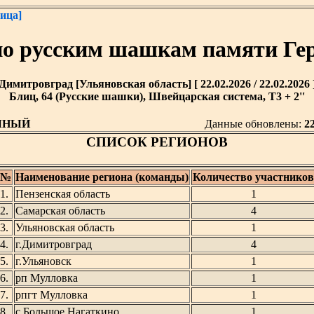
ица]
по русским шашкам памяти Ге
Димитровград [Ульяновская область] [ 22.02.2026 / 22.02.2026 
Блиц, 64 (Русские шашки), Швейцарская система, T3 + 2''
ЧНЫЙ
Данные обновлены:
22
СПИСОК РЕГИОНОВ
№
Наименование региона (команды)
Количество участников
1.
Пензенская область
1
2.
Самарская область
4
3.
Ульяновская область
1
4.
г.Димитровград
4
5.
г.Ульяновск
1
6.
рп Мулловка
1
7.
рпгт Мулловка
1
8.
с.Большое Нагаткино
1