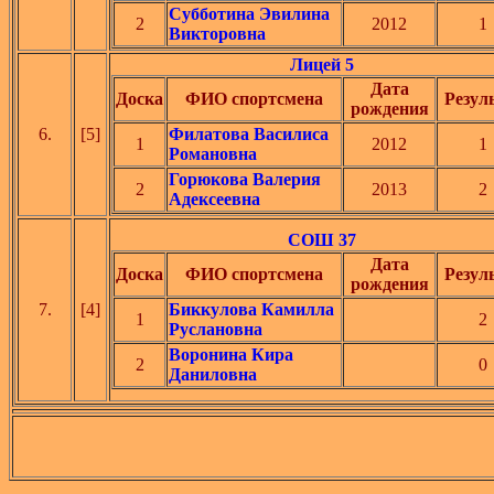
Субботина Эвилина
2
2012
1
Викторовна
Лицей 5
Дата
Доска
ФИО спортсмена
Резул
рождения
6.
[5]
Филатова Василиса
1
2012
1
Романовна
Горюкова Валерия
2
2013
2
Адексеевна
СОШ 37
Дата
Доска
ФИО спортсмена
Резул
рождения
7.
[4]
Биккулова Камилла
1
2
Руслановна
Воронина Кира
2
0
Даниловна