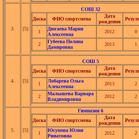
СОШ 32
Дата
Доска
ФИО спортсмена
Резул
рождения
3.
[5]
Дюгаева Мария
1
2012
0
Алексеевна
Губеева Полина
2
2013
1
Дамировна
СОШ 5
Дата
Доска
ФИО спортсмена
Резул
рождения
4.
[5]
Лобарева Ольга
1
2013
2
Алексеевна
Малышева Варвара
2
2012
2
Владимировна
Гимназия 6
Дата
Доска
ФИО спортсмена
Резул
рождения
5.
[5]
Юсупова Юлия
1
2012
2
Ринатовна