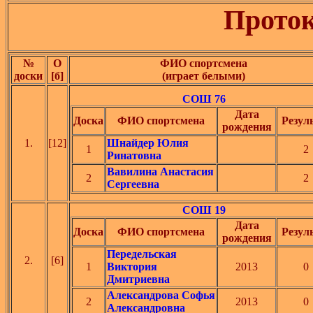
Проток
№
О
ФИО спортсмена
доски
[б]
(играет белыми)
СОШ 76
Дата
Доска
ФИО спортсмена
Резул
рождения
1.
[12]
Шнайдер Юлия
1
2
Ринатовна
Вавилина Анастасия
2
2
Сергеевна
СОШ 19
Дата
Доска
ФИО спортсмена
Резул
рождения
Передельская
2.
[6]
1
Виктория
2013
0
Дмитриевна
Александрова Софья
2
2013
0
Александровна