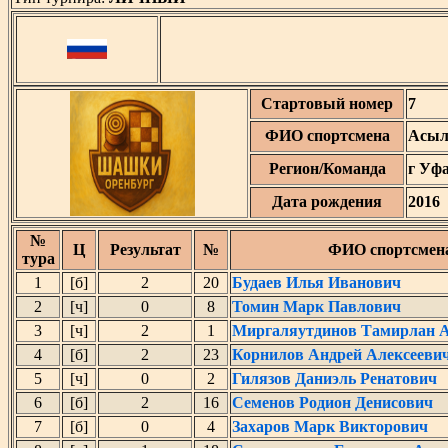
Стартовый номер
7
ФИО спортсмена
Асыл
Регион/Команда
г Уф
Дата рождения
2016
№
Ц
Результат
№
ФИО спортсмен
тура
1
[б]
2
20
Будаев Илья Иванович
2
[ч]
0
8
Томин Марк Павлович
3
[ч]
2
1
Миргаляутдинов Тамирлан А
4
[б]
2
23
Корнилов Андрей Алексееви
5
[ч]
0
2
Гилязов Даниэль Ренатович
6
[б]
2
16
Семенов Родион Денисович
7
[б]
0
4
Захаров Марк Викторович