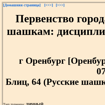
[Домашняя страница]
[<<<]
[>>>]
Первенство город
шашкам: дисциплин
г Оренбург [Оренбург
07
Блиц, 64 (Русские шашк
Тип турнира:
ЛИЧНЫЙ