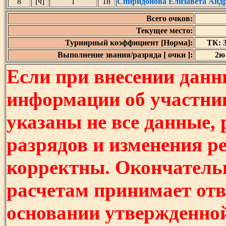
8
[ч]
1
18
Спиридонова Елизавета Анд
Всего очков:
Текущее место:
Турнирный коэффициент [Норма]:
ТК: 3
Выполнение звания/разряда [ очки ]:
2ю 
Если при внесении данн
информации об участни
указаны не все данные,
разрядов и изменения р
корректны. Окончатель
расчетам принимает отв
основании утвержденно