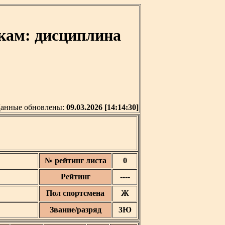
кам: дисциплина
анные обновлены:
09.03.2026 [14:14:30]
№ рейтинг листа
0
Рейтинг
----
Пол спортсмена
Ж
Звание/разряд
3Ю