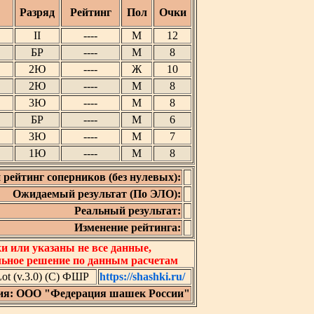
Разряд
Рейтинг
Пол
Очки
II
----
М
12
БР
----
М
8
2Ю
----
Ж
10
2Ю
----
М
8
3Ю
----
М
8
БР
----
М
6
3Ю
----
М
7
1Ю
----
М
8
 рейтинг соперников (без нулевых):
Ожидаемый результат (По ЭЛО):
Реальный результат:
Изменение рейтинга:
 или указаны не все данные,
льное решение по данным расчетам
t (v.3.0) (C) ФШР
https://shashki.ru/
ия: ООО "Федерация шашек России"