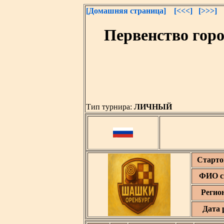
[Домашняя страница]
[<<<]
[>>>]
Первенство гор
Тип турнира:
ЛИЧНЫЙ
Старто
ФИО с
Регио
Дата 