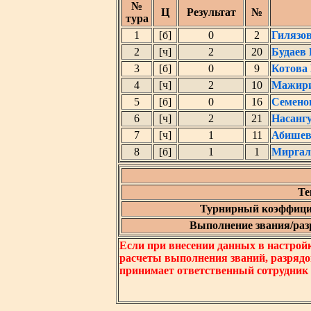
№
Ц
Результат
№
тура
1
[б]
0
2
Гилязо
2
[ч]
2
20
Будаев
3
[б]
0
9
Котова
4
[ч]
2
10
Мажири
5
[б]
0
16
Семено
6
[ч]
2
21
Насанг
7
[ч]
1
11
Абишев
8
[б]
1
1
Миргал
Те
Турнирный коэффици
Выполнение звания/разр
Если при внесении данных в настрой
расчеты выполнения званий, разрядо
принимает ответственный сотрудник