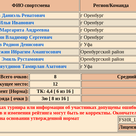
ФИО спортсмена
Регион/Команда
в Даниэль Ренатович
г Оренбург
 Илья Иванович
г Оренбург
 Маргарита Андреевна
г Оренбург
н Владимир Сергеевич
г Оренбург
в Родион Денисович
г Уфа
ужин Ибрагим Амангосович
Оренбургский район
 Эмиль Рустамович
Оренбургский район
яутдинов Тамирлан Азатович
г Уфа
Всего очков:
8
Средний
кущее место:
12
ент [Норма]:
ТК: 4,4 [ 6 из 16 ]
яда [ очки ]:
3ю [ 8 из 16 ]
ках турнира или информации об участниках допущены ошибки
в и изменения рейтинга могут быть не корректны. Окончате
 на основании утвержденной нормат
FSHR_Lo
Лиценз