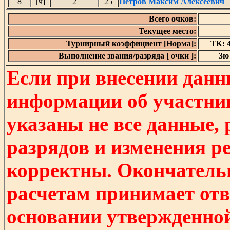
8
[ч]
2
25
Петров Максим Алексеевич
Всего очков:
Текущее место:
Турнирный коэффициент [Норма]:
ТК: 4
Выполнение звания/разряда [ очки ]:
3ю 
Если при внесении данн
информации об участни
указаны не все данные,
разрядов и изменения р
корректны. Окончатель
расчетам принимает отв
основании утвержденно