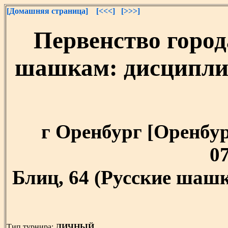
[Домашняя страница]
[<<<]
[>>>]
Первенство город
шашкам: дисциплин
г Оренбург [Оренбург
07
Блиц, 64 (Русские шашк
Тип турнира:
ЛИЧНЫЙ