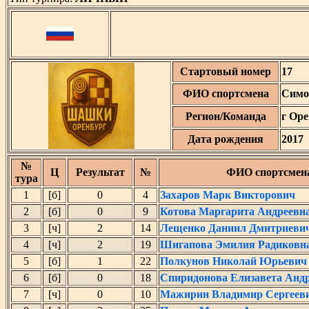
Стартовый номер
17
ФИО спортсмена
Симо
Регион/Команда
г Оре
Дата рождения
2017
№
Ц
Результат
№
ФИО спортсмен
тура
1
[б]
0
4
Захаров Марк Викторович
2
[б]
0
9
Котова Маргарита Андреевн
3
[ч]
2
14
Лещенко Даниил Дмитриеви
4
[ч]
2
19
Шигапова Эмилия Радиковн
5
[б]
1
22
Полкунов Николай Юрьевич
6
[б]
0
18
Спиридонова Елизавета Анд
7
[ч]
0
10
Мажирин Владимир Сергеев