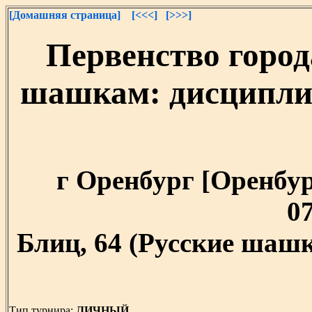
[Домашняя страница]
[<<<]
[>>>]
Первенство город
шашкам: дисциплин
г Оренбург [Оренбург
07
Блиц, 64 (Русские шашк
Тип турнира:
ЛИЧНЫЙ