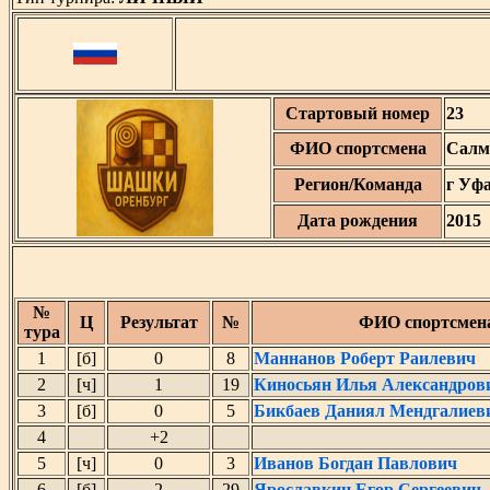
Стартовый номер
23
ФИО спортсмена
Салм
Регион/Команда
г Уф
Дата рождения
2015
№
Ц
Результат
№
ФИО спортсмен
тура
1
[б]
0
8
Маннанов Роберт Раилевич
2
[ч]
1
19
Киносьян Илья Александров
3
[б]
0
5
Бикбаев Даниял Мендгалиев
4
+2
5
[ч]
0
3
Иванов Богдан Павлович
6
[б]
2
29
Ярославкин Егор Сергеевич