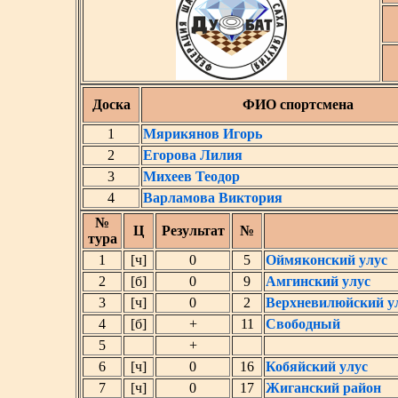
Доска
ФИО спортсмена
1
Мярикянов Игорь
2
Егорова Лилия
3
Михеев Теодор
4
Варламова Виктория
№
Ц
Результат
№
тура
1
[ч]
0
5
Оймяконский улус
2
[б]
0
9
Амгинский улус
3
[ч]
0
2
Верхневилюйский у
4
[б]
+
11
Свободный
5
+
6
[ч]
0
16
Кобяйский улус
7
[ч]
0
17
Жиганский район