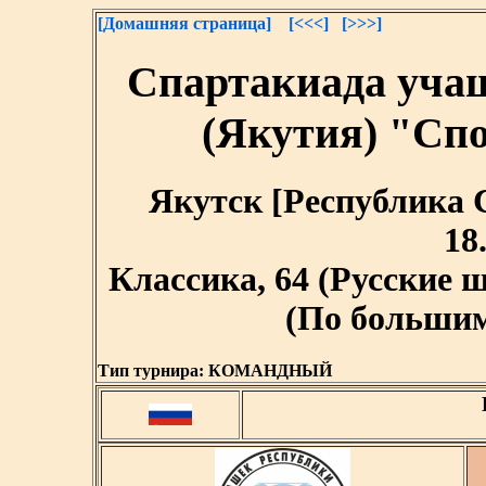
[Домашняя страница]
[<<<]
[>>>]
Спартакиада уча
(Якутия) "Сп
Якутск [Республика Са
18
Классика, 64 (Русские
(По большим 
Тип турнира:
КОМАНДНЫЙ