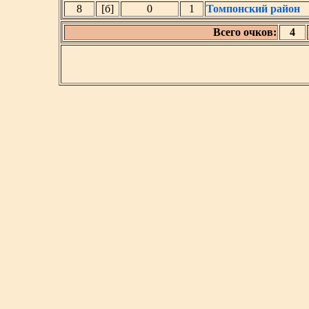
8
[б]
0
1
Томпонский район
Всего очков:
4