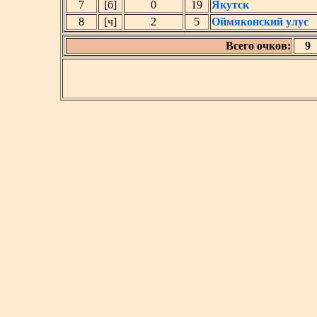
7
[б]
0
19
Якутск
8
[ч]
2
5
Оймяконский улус
Всего очков:
9