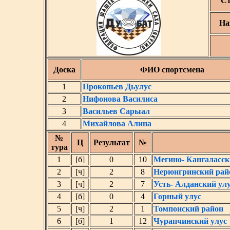
Ст
На
Доска
ФИО спортсмена
1
Прокопьев Дьулус
2
Нифонова Василиса
3
Васильев Сарыал
4
Михайлова Алина
№
Ц
Результат
№
тура
1
[б]
0
10
Мегино- Кангаласск
2
[ч]
2
8
Нерюнгринский рай
3
[ч]
2
7
Усть- Алданский ул
4
[б]
0
4
Горный улус
5
[ч]
2
1
Томпонский район
6
[б]
1
12
Чурапчинский улус