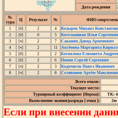
Дата рождения
№
Ц
Результат
№
ФИО спортсмен
тура
1
[б]
2
4
Козырев Михаил Константин
2
[б]
0
5
Котельников Илья Сергееви
3
[ч]
2
7
Саканян Давид Арменович
4
[ч]
2
11
Аксёнова Маргарита Кирилл
5
[б]
2
2
Беспалова Елизавета Андрее
6
[б]
2
6
Попов Сергей Сергеевич
7
[ч]
2
3
Кодочигов Павел Иванович
8
[ч]
2
8
Селиванов Артём Максимов
Всего очков:
Текущее место:
Турнирный коэффициент [Норма]:
ТК: 4,
Выполнение звания/разряда [ очки ]:
2ю 
Если при внесении данн