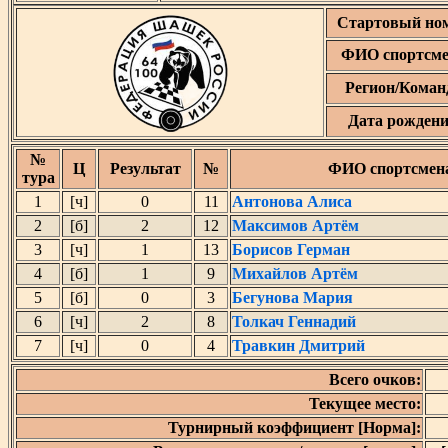
Стартовый но
ФИО спортсме
Регион/Коман
Дата рожден
№
Ц
Результат
№
ФИО спортсмен
тура
1
[ч]
0
11
Антонова Алиса
2
[б]
2
12
Максимов Артём
3
[ч]
1
13
Борисов Герман
4
[б]
1
9
Михайлов Артём
5
[б]
0
3
Бегунова Мария
6
[ч]
2
8
Толкач Геннадий
7
[ч]
0
4
Травкин Дмитрий
Всего очков:
Текущее место:
Турнирный коэффициент [Норма]: