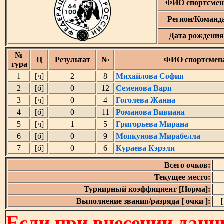
ФИО спортсмен
Регион/Команд
Дата рождения
№
Ц
Результат
№
ФИО спортсмен
тура
1
[ч]
2
8
Михайлова София
2
[б]
0
12
Семенова Варя
3
[ч]
0
4
Гоголева Жанна
4
[б]
0
11
Романова Вивиана
5
[ч]
1
5
Григорьева Мирана
6
[б]
0
9
Моякунова Мирабелла
7
[б]
0
6
Кураева Кэрэли
Всего очков:
Текущее место:
Турнирный коэффициент [Норма]:
Выполнение звания/разряда [ очки ]:
[
Если при внесении данн