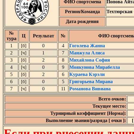
ФИО спортсмена
Попова Айт
Регион/Команда
Техтюрская
Дата рождения
№
Ц
Результат
№
ФИО спортсмен
тура
1
[б]
0
4
Гоголева Жанна
2
[ч]
1
7
Манжула Алиса
3
[б]
2
8
Михайлова София
4
[ч]
0
9
Моякунова Мирабелла
5
[б]
2
6
Кураева Кэрэли
6
[б]
0
5
Григорьева Мирана
7
[ч]
0
11
Романова Вивиана
Всего очков:
Текущее место:
Турнирный коэффициент [Норма]:
Выполнение звания/разряда [ очки ]:
[
Если при внесении данн