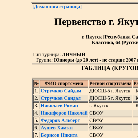
[Домашняя страница]
Первенство г. Як
г. Якутск [Республика Саха
Классика, 64 (Русск
Тип турнира:
ЛИЧНЫЙ
Группа:
Юниоры (до 20 лет) - не старше 2007 г
ТАБЛИЦА (КРУГО
№
ФИО спортсмена
Регион спортсмена
Р
1.
Стручков Сайдам
ДЮСШ-5 г. Якутск
2.
Стручков Сандал
ДЮСШ-5 г. Якутск
3.
Николаев Роман
г. Якутск
4.
Никифоров Николай
СВФУ
5.
Федоров Альберт
СВФУ
6.
Аушев Хамзат
СВФУ
7.
Борисов Никита
СВФУ