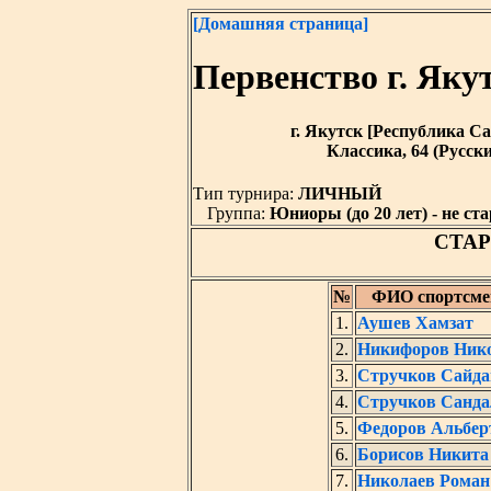
[Домашняя страница]
Первенство г. Як
г. Якутск [Республика Саха
Классика, 64 (Русск
Тип турнира:
ЛИЧНЫЙ
Группа:
Юниоры (до 20 лет) - не ста
СТА
№
ФИО спортсме
1.
Аушев Хамзат
2.
Никифоров Ник
3.
Стручков Сайд
4.
Стручков Санда
5.
Федоров Альбер
6.
Борисов Никита
7.
Николаев Роман