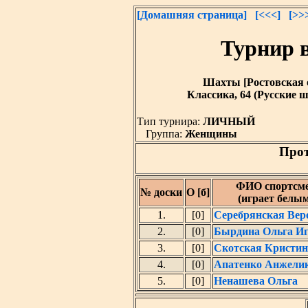
[Домашняя страница]
[<<<]
[>>
Турнир в
Шахты [Ростовская обл
Классика, 64 (Русские ш
Тип турнира:
ЛИЧНЫЙ
Группа:
Женщины
Прот
ФИО спортсм
№ доски
О [б]
(играет белы
1.
[0]
Серебрянская Вер
2.
[0]
Бырдина Ольга Иг
3.
[0]
Скотская Кристин
4.
[0]
Апатенко Анжели
5.
[0]
Ненашева Ольга