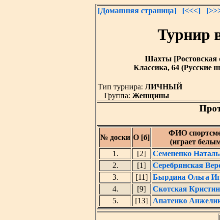
[Домашняя страница]
[<<<]
[>>
Турнир в
Шахты [Ростовская обл
Классика, 64 (Русские ш
Тип турнира:
ЛИЧНЫЙ
Группа:
Женщины
Прот
ФИО спортсм
№ доски
О [б]
(играет белы
1.
[2]
Семененко Наталь
2.
[1]
Серебрянская Вер
3.
[11]
Бырдина Ольга Иг
4.
[9]
Скотская Кристин
5.
[13]
Апатенко Анжели