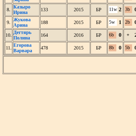
Казыро
2
11w
3b
8.
133
2015
БР
Ирина
Жукова
1
5w
2b
9.
188
2015
БР
Арина
Дегтярь
0
6b
+
10.
164
2016
БР
Полина
Егорова
0
8b
5b
11.
478
2015
БР
Варвара