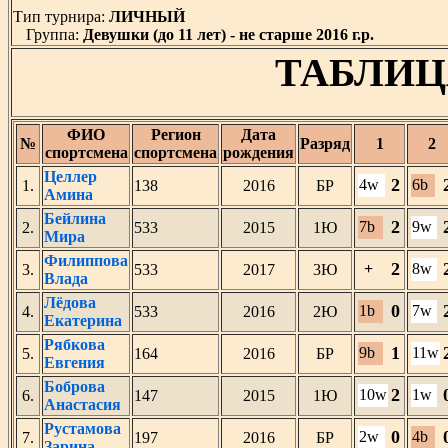
Тип турнира:
ЛИЧНЫЙ
Группа:
Девушки (до 11 лет) - не старше 2016 г.р.
ТАБЛИЦ
ФИО
Регион
Дата
№
Разряд
1
2
спортсмена
спортсмена
рождения
Целлер
2
4w
6b
1.
138
2016
БР
Амина
Бейлина
2
7b
9w
2.
533
2015
1Ю
Мира
Филиппова
2
+
8w
3.
533
2017
3Ю
Влада
Лёдова
0
1b
7w
4.
533
2016
2Ю
Екатерина
Рябкова
1
9b
11w
5.
164
2016
БР
Евгения
Боброва
2
10w
1w
6.
147
2015
1Ю
Анастасия
Рустамова
0
2w
4b
7.
197
2016
БР
Зарина