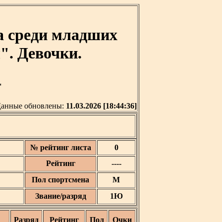
а среди младших
. Девочки.
'
анные обновлены:
11.03.2026 [18:44:36]
№ рейтинг листа
0
Рейтинг
----
Пол спортсмена
М
Звание/разряд
1Ю
Разряд
Рейтинг
Пол
Очки