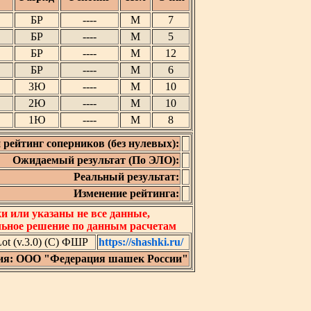
БР
----
М
7
БР
----
М
5
БР
----
М
12
БР
----
М
6
3Ю
----
М
10
2Ю
----
М
10
1Ю
----
М
8
 рейтинг соперников (без нулевых):
Ожидаемый результат (По ЭЛО):
Реальный результат:
Изменение рейтинга:
 или указаны не все данные,
льное решение по данным расчетам
t (v.3.0) (C) ФШР
https://shashki.ru/
ия: ООО "Федерация шашек России"