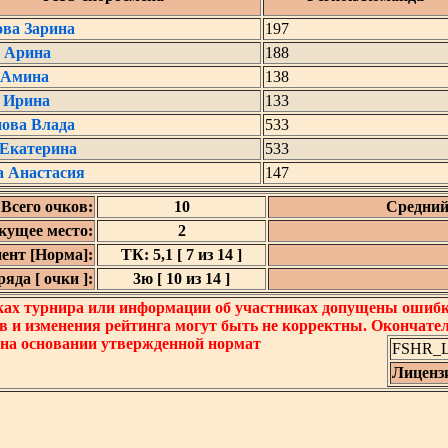
ова Зарина
197
 Арина
188
 Амина
138
 Ирина
133
ова Влада
533
 Екатерина
533
а Анастасия
147
Всего очков:
10
Средний
кущее место:
2
ент [Норма]:
ТК: 5,1 [ 7 из 14 ]
яда [ очки ]:
3ю [ 10 из 14 ]
ках турнира или информации об участниках допущены ошибки
в и изменения рейтинга могут быть не корректны. Окончате
 на основании утвержденной нормат
FSHR_Lo
Лиценз