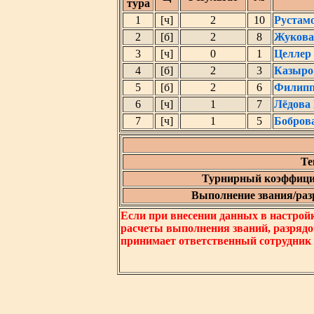
тура
1
[ч]
2
10
Рустам
2
[б]
2
8
Жукова
3
[ч]
0
1
Целлер
4
[б]
2
3
Казыро
5
[б]
2
6
Филипп
6
[ч]
1
7
Лёдова
7
[ч]
1
5
Бобров
Те
Турнирный коэффици
Выполнение звания/разр
Если при внесении данных в настрой
расчеты выполнения званий, разрядо
принимает ответственный сотрудник