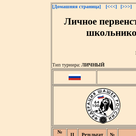
[Домашняя страница]
[<<<]
[>>>]
Личное первенс
школьнико
Тип турнира:
ЛИЧНЫЙ
№
Ц
Результат
№