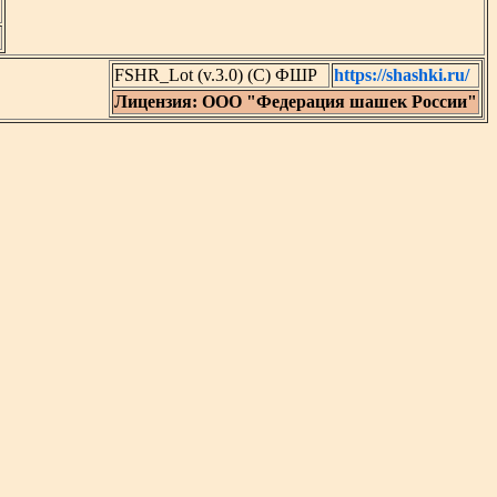
FSHR_Lot (v.3.0) (C) ФШР
https://shashki.ru/
Лицензия: ООО "Федерация шашек России"