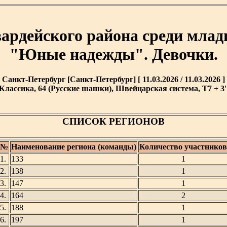
вардейского района среди мл
"Юные надежды". Девочки.
Санкт-Петербург [Санкт-Петербург] [ 11.03.2026 / 11.03.2026 ]
Классика, 64 (Русские шашки), Швейцарская система, T7 + 3'
СПИСОК РЕГИОНОВ
№
Наименование региона (команды)
Количество участников
1.
133
1
2.
138
1
3.
147
1
4.
164
2
5.
188
1
6.
197
1