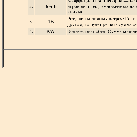
Коэффициент Зоннеборна — Берг
2.
Зон-Б
игрок выиграл, умноженных на д
вничью
Результаты личных встреч: Если 
3.
ЛВ
другом, то будет решать сумма о
4.
KW
Количество побед: Сумма колич