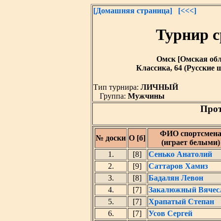
[Домашняя страница]
[<<<]
Турнир с
Омск [Омская облас
Классика, 64 (Русские
Тип турнира:
ЛИЧНЫЙ
Группа:
Мужчины
Прот
ФИО спортсмен
№ доски
О [б]
(играет белыми)
1.
[8]
Сенько Анатолий
2.
[9]
Саттаров Хамиз
3.
[8]
Бадалян Левон
4.
[7]
Закалюжный Вячес
5.
[7]
Храпатый Степан
6.
[7]
Усов Сергей