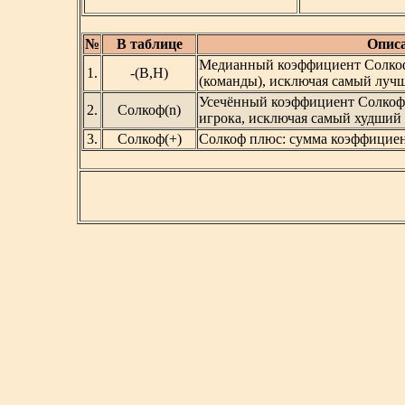
№
В таблице
Описа
Медианный коэффициент Солкоф
1.
-(В,Н)
(команды), исключая самый луч
Усечённый коэффициент Солкофа
2.
Солкоф(n)
игрока, исключая самый худший р
3.
Солкоф(+)
Солкоф плюс: сумма коэффициен