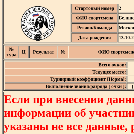
Стартовый номер
2
ФИО спортсмена
Белинс
Регион/Команда
Москов
Дата рождения
13-10-
№
Ц
Результат
№
ФИО спортсмен
тура
Всего очков:
Текущее место:
Турнирный коэффициент [Норма]:
Выполнение звания/разряда [ очки ]:
[
Если при внесении данн
информации об участни
указаны не все данные,