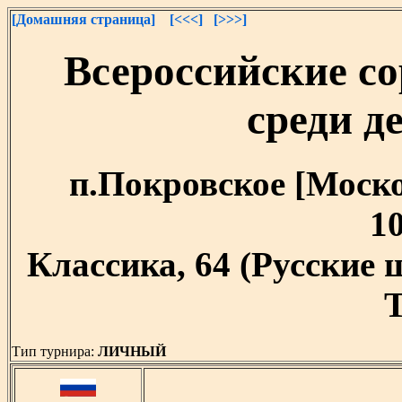
[Домашняя страница]
[<<<]
[>>>]
Всероссийские с
среди д
п.Покровское [Москов
10
Классика, 64 (Русские
T
Тип турнира:
ЛИЧНЫЙ