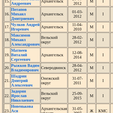
15.
Архангельск
М
I
Андреевич
2012
Потапов
01-03-
16.
Михаил
Архангельск
М
I
2012
Дмитриевич
Чулков Андрей
11-04-
17.
Архангельск
М
I
Игоревич
2010
Максимов
Вельский
28-02-
18.
Михаил
М
I
округ
2012
Александрович
Матвеев
12-08-
19.
Виталий
Архангельск
М
I
2014
Сергеевич
Рыжков Вадим
28-04-
20.
Северодвинск
М
I
Владимирович
2012
Шадрин
Онежский
31-07-
21.
Дмитрий
М
I
округ
2011
Алексеевич
Задорин
Вельский
25-09-
22.
Ярослав
М
I
округ
2015
Николаевич
Новенькова
Архангельская
31-05-
23.
Ася
Ж
КМС