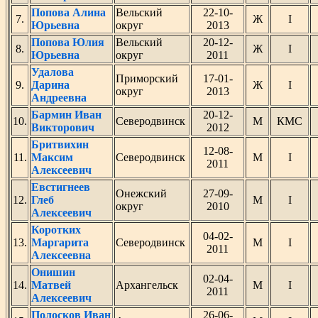
Попова Алина
Вельский
22-10-
7.
Ж
I
Юрьевна
округ
2013
Попова Юлия
Вельский
20-12-
8.
Ж
I
Юрьевна
округ
2011
Удалова
Приморский
17-01-
9.
Дарина
Ж
I
округ
2013
Андреевна
Бармин Иван
20-12-
10.
Северодвинск
М
КМС
Викторович
2012
Бритвихин
12-08-
11.
Максим
Северодвинск
М
I
2011
Алексеевич
Евстигнеев
Онежский
27-09-
12.
Глеб
М
I
округ
2010
Алексеевич
Коротких
04-02-
13.
Маргарита
Северодвинск
М
I
2011
Алексеевна
Онишин
02-04-
14.
Матвей
Архангельск
М
I
2011
Алексеевич
Полосков Иван
26-06-