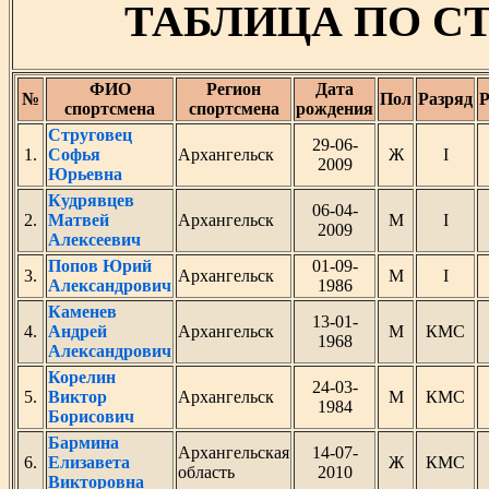
ТАБЛИЦА ПО С
ФИО
Регион
Дата
№
Пол
Разряд
Р
спортсмена
спортсмена
рождения
Струговец
29-06-
1.
Софья
Архангельск
Ж
I
2009
Юрьевна
Кудрявцев
06-04-
2.
Матвей
Архангельск
М
I
2009
Алексеевич
Попов Юрий
01-09-
3.
Архангельск
М
I
Александрович
1986
Каменев
13-01-
4.
Андрей
Архангельск
М
КМС
1968
Александрович
Корелин
24-03-
5.
Виктор
Архангельск
М
КМС
1984
Борисович
Бармина
Архангельская
14-07-
6.
Елизавета
Ж
КМС
область
2010
Викторовна