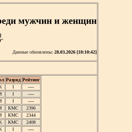
реди мужчин и женщин
]
''
Данные обновлены:
28.03.2026 [18:10:42]
ол
Разряд
Рейтинг
Ж
I
----
М
I
----
М
I
----
М
КМС
2396
М
КМС
2344
Ж
КМС
2408
Ж
I
----