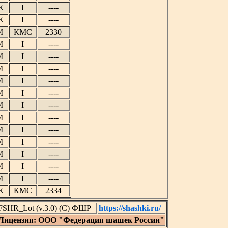
Ж
I
----
Ж
I
----
М
КМС
2330
М
I
----
М
I
----
М
I
----
М
I
----
М
I
----
М
I
----
М
I
----
М
I
----
М
I
----
М
I
----
М
I
----
М
I
----
Ж
КМС
2334
FSHR_Lot (v.3.0) (C) ФШР
https://shashki.ru/
Лицензия: ООО "Федерация шашек России"