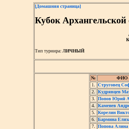
[Домашняя страница]
Кубок Архангельской
К
Тип турнира:
ЛИЧНЫЙ
№
ФИО 
1.
Струговец Со
2.
Кудрявцев Ма
3.
Попов Юрий А
4.
Каменев Андр
5.
Корелин Викт
6.
Бармина Елиз
7.
Попова Алина