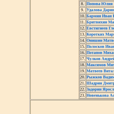
8.
Попова Юлия
9.
Удалова Дарин
10.
Бармин Иван 
11.
Бритвихин Ма
12.
Евстигнеев Гл
13.
Коротких Мар
14.
Онишин Матве
15.
Полосков Ива
16.
Потапов Миха
17.
Чулков Андре
18.
Максимов Мих
19.
Матвеев Вита
20.
Рыжков Вадим
21.
Шадрин Дмитр
22.
Задорин Ярос
23.
Новенькова Ас