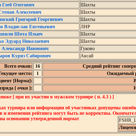
 Глеб Олегович
Шахты
Степан Алексеевич
Шахты
янский Григорий Георгиевич
Шахты
в Владислав Евгеньевич
ЛНР
швили Шота Ильич
Шахты
ко Эдуард Николаевич
Шахты
 Александр Иавнович
Гуково
аров Куряз Сабирович
Аксай
Всего очков:
16
Средний рейтинг соперн
Текущее место:
1
Ожидаемый р
иент [Норма]:
Р
ряда [ очки ]:
И
же [ при их участии в мужском турнире ( п. 4.3 ) ]
ках турнира или информации об участниках допущены ошибки
в и изменения рейтинга могут быть не корректны. Окончате
 на основании утвержденной нормат
FSHR_Lo
Лиценз