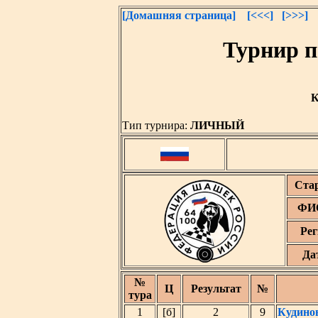
[Домашняя страница]
[<<<]
[>>>]
Турнир п
К
Тип турнира:
ЛИЧНЫЙ
Ста
ФИО
Рег
Да
№
Ц
Результат
№
тура
1
[б]
2
9
Кудино