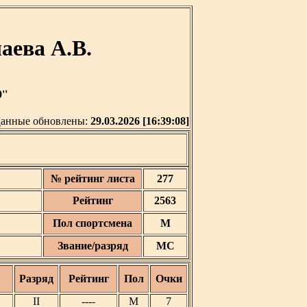
аева А.В.
''
анные обновлены:
29.03.2026 [16:39:08]
№ рейтинг листа
277
Рейтинг
2563
Пол спортсмена
М
Звание/разряд
МС
Разряд
Рейтинг
Пол
Очки
II
----
М
7