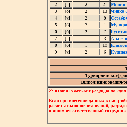
2
[ч]
2
21
Минкин
3
[б]
2
13
Чипко 
4
[ч]
2
8
Серебр
5
[б]
2
1
Муляро
6
[б]
2
7
Русита
7
[ч]
1
3
Апатен
8
[б]
1
10
Климов
9
[ч]
2
6
Кушназ
Турнирный коэффиц
Выполнение звания/раз
Учитывать женские разряды на один ни
Если при внесении данных в настрой
расчеты выполнения званий, разрядо
принимает ответственный сотрудник