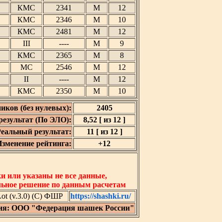
КМС
2341
М
12
КМС
2346
М
10
КМС
2481
М
12
III
----
М
9
КМС
2365
М
8
МС
2546
М
12
II
----
М
12
КМС
2350
М
10
иков (без нулевых):
2405
езультат (По ЭЛО):
8,52 [ из 12 ]
еальный результат:
11 [ из 12 ]
зменение рейтинга:
+12
 или указаны не все данные,
льное решение по данным расчетам
t (v.3.0) (C) ФШР
https://shashki.ru/
ия: ООО "Федерация шашек России"