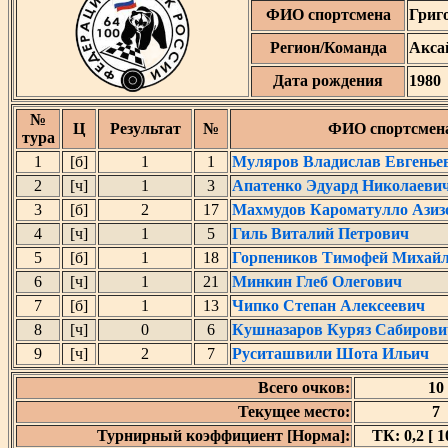
ФИО спортсмена
Григ
Регион/Команда
Акса
Дата рождения
1980
№
Ц
Результат
№
ФИО спортсмен
тура
1
[б]
1
1
Муляров Владислав Евгенье
2
[ч]
1
3
Апатенко Эдуард Николаеви
3
[б]
2
17
Махмудов Кароматулло Азиз
4
[ч]
1
5
Гиль Виталий Петрович
5
[б]
1
18
Горпеников Тимофей Михай
6
[ч]
1
21
Минкин Глеб Олегович
7
[б]
1
13
Чипко Степан Алексеевич
8
[ч]
0
6
Кушназаров Куряз Сабирови
9
[ч]
2
7
Руситашвили Шота Ильич
Всего очков:
10
Текущее место:
7
Турнирный коэффициент [Норма]:
ТК: 0,2 [ 1