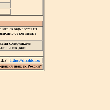
ника складывается из
ависимо от результата
всеми соперниками
тата и так далее
 ФШР
https://shashki.ru/
ерация шашек России"