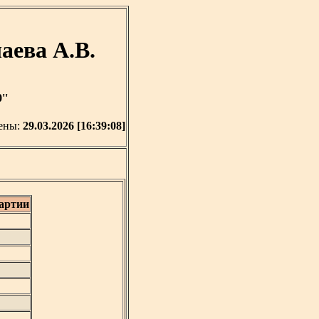
аева А.В.
''
ены:
29.03.2026 [16:39:08]
артии