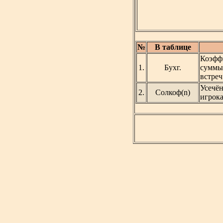
№
В таблице
Коэффи
1.
Бухг.
суммы 
встре
Усечё
2.
Солкоф(n)
игрока