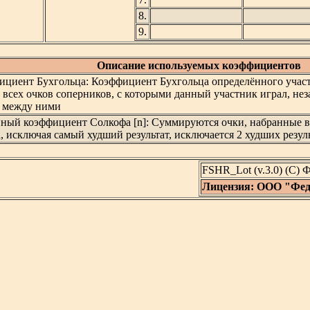
8.
9.
Описание используемых коэффициентов
циент Бухгольца: Коэффициент Бухгольца определённого участ
всех очков соперников, с которыми данный участник играл, нез
ч между ними
нный коэффициент Солкофа [n]: Суммируются очки, набранные 
, исключая самый худший результат, исключается 2 худших резуль
FSHR_Lot (v.3.0) (C)
Лицензия: ООО "Фед