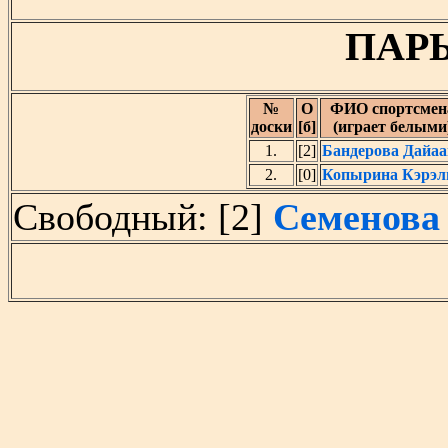
ПАРЫ
№
O
ФИО спортсмен
доски
[б]
(играет белыми
1.
[2]
Бандерова Дайаа
2.
[0]
Копырина Кэрэл
Свободный: [2]
Семенова