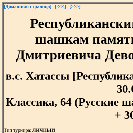
[Домашняя страница]
[<<<]
[>>>]
Республикански
шашкам памят
Дмитриевича Девоч
в.c. Хатассы [Республика 
30.
Классика, 64 (Русские ш
+ 3
Тип турнира:
ЛИЧНЫЙ