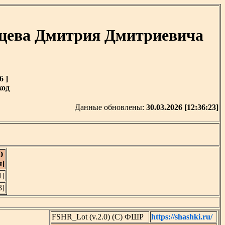
вцева Дмитрия Дмитриевича
6 ]
ход
Данные обновлены:
30.03.2026 [12:36:23]
О
ч]
1]
3]
FSHR_Lot (v.2.0) (C) ФШР
https://shashki.ru/