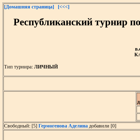
[Домашняя страница]
[<<<]
Республиканский турнир п
в.
Кл
Тип турнира:
ЛИЧНЫЙ
д
Свободный: [5]
Гермогенова Аделина
добавили [0]