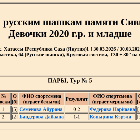
о русским шашкам памяти Си
Девочки 2020 г.р. и младше
c. Хатассы [Республика Саха (Якутия)], [ 30.03.2026 / 30.03.202
ассика, 64 (Русские шашки), Круговая система, T30 + 30'' на 
ПАРЫ, Тур № 5
№
O
ФИО спортсмена
ФИО спортсмена
Результат
оски
[б]
(играет белыми)
(играет черными)
[
1.
[5]
Семенова Айурана
0-2
Федерова Нарйаана
[
2.
[2]
Бандерова Дайаана
1-1
Копырина Кэрэли
[