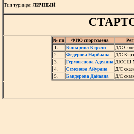
Тип турнира:
ЛИЧНЫЙ
СТАРТ
№ пп
ФИО спортсмена
Рег
1.
Копырина Кэрэли
Д/С Сол
2.
Федерова Нарйаана
Д/С Кэрэ
3.
Гермогенова Аделина
ДЮСШ Ме
4.
Семенова Айурана
Д/С сказ
5.
Бандерова Дайаана
Д/С сказ