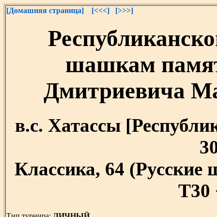
[Домашняя страница]
[<<<]
[>>>]
Республиканско
шашкам памят
Дмитриевича Мал
в.с. Хатассы [Республик
30
Классика, 64 (Русские
T30 
Тип турнира:
ЛИЧНЫЙ