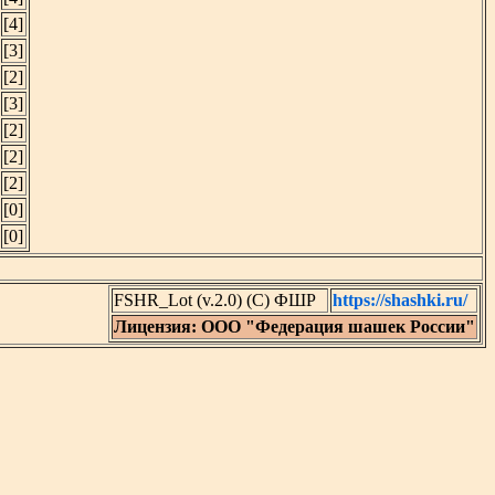
[4]
[3]
[2]
[3]
[2]
[2]
[2]
[0]
[0]
FSHR_Lot (v.2.0) (C) ФШР
https://shashki.ru/
Лицензия: ООО "Федерация шашек России"