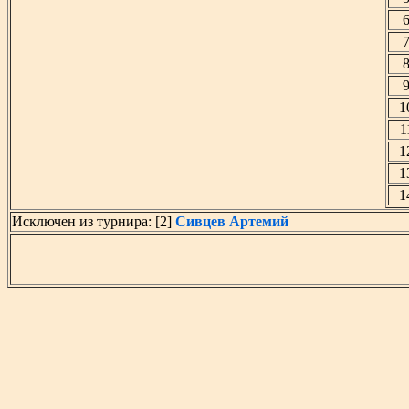
6
7
8
9
1
1
1
1
1
Исключен из турнира: [2]
Сивцев Артемий