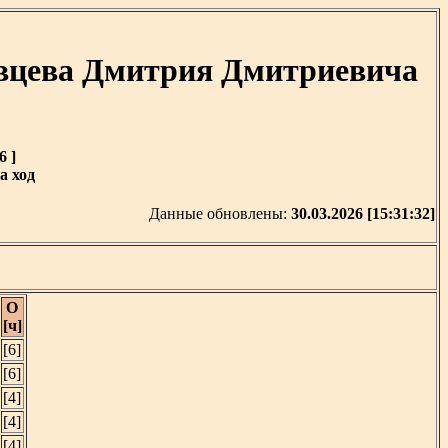
ивцева Дмитрия Дмитриевича
6 ]
а ход
Данные обновлены:
30.03.2026 [15:31:32]
О
[ч]
[6]
[6]
[4]
[4]
[4]