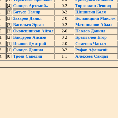
.
[4]
Сивцев Артемий..
0-2
Торговкин Леонид
.
[3]
Батуев Тамир
0-2
Шишигин Коля
.
[3]
Захаров Данил
2-0
Больницкий Максим
.
[3]
Васильев Эрсан
0-2
Матаннанов Айаал
0.
[2]
Оконешников Айтал
2-0
Павлов Даниил
1.
[2]
Бандеров Айсиэн
0-2
Брызгалов Егор
2.
[1]
Иванов Дмитрий
2-0
Семенов Чагыл
3.
[1]
Сивцев Даниил
0-2
Руфов Афанасий
4.
[0]
Троев Савелий
1-1
Алексеев Сандал