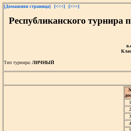
[Домашняя страница]
[<<<]
[>>>]
Республиканского турнира 
в.
Клас
Тип турнира:
ЛИЧНЫЙ
до
1
2
3
4
5