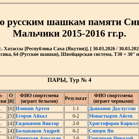
по русским шашкам памяти С
Мальчики 2015-2016 гг.р.
с. Хатассы [Республика Саха (Якутия)], [ 30.03.2026 / 30.03.202
сика, 64 (Русские шашки), Швейцарская система, T30 + 30'' н
ПАРЫ, Тур № 4
№
O
ФИО спортсмена
ФИО спортсмена
Результат
ски
[б]
(играет белыми)
(играет черными)
.
[6]
Илюхин Артем
1-1
Дьяконов Дьулустан
.
[5]
Егоров Айхал
0-2
Монастырев Айсен
.
[4]
Евдокимов Виктор
2-0
Христофоров Кирилл
.
[4]
Большаков Андрей
0-2
Сивцев Ян
.
[4]
Терентьев Арылхан
2-0
Григорьев Николай