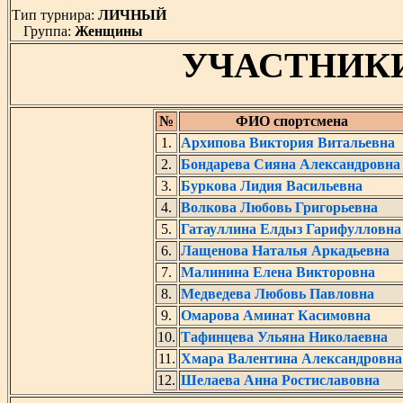
Тип турнира:
ЛИЧНЫЙ
Группа:
Женщины
УЧАСТНИК
№
ФИО спортсмена
1.
Архипова Виктория Витальевна
2.
Бондарева Сияна Александровна
3.
Буркова Лидия Васильевна
4.
Волкова Любовь Григорьевна
5.
Гатауллина Елдыз Гарифулловна
6.
Лащенова Наталья Аркадьевна
7.
Малинина Елена Викторовна
8.
Медведева Любовь Павловна
9.
Омарова Аминат Касимовна
10.
Тафинцева Ульяна Николаевна
11.
Хмара Валентина Александровна
12.
Шелаева Анна Ростиславовна