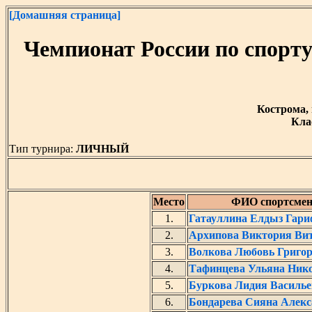
[Домашняя страница]
Чемпионат России по спорт
Кострома, 
Кла
Тип турнира:
ЛИЧНЫЙ
Место
ФИО спортсмен
1.
Гатауллина Елдыз Гар
2.
Архипова Виктория Ви
3.
Волкова Любовь Григор
4.
Тафинцева Ульяна Ник
5.
Буркова Лидия Василье
6.
Бондарева Сияна Алекс