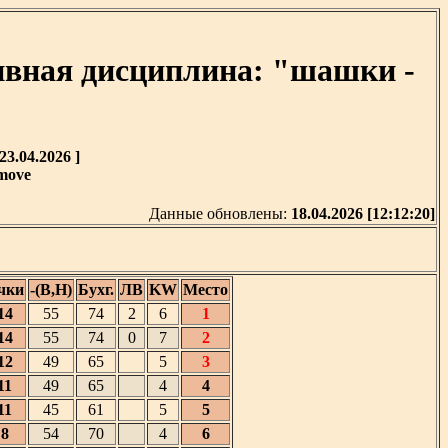
ивная дисциплина: "шашки -
3.04.2026 ]
move
Данные обновлены:
18.04.2026 [12:12:20]
чки
-(В,Н)
Бухг.
ЛВ
KW
Место
14
55
74
2
6
1
14
55
74
0
7
2
12
49
65
5
3
11
49
65
4
4
11
45
61
5
5
8
54
70
4
6