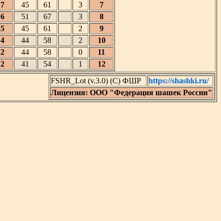
7
45
61
3
7
6
51
67
3
8
5
45
61
2
9
4
44
58
2
10
2
44
58
0
11
2
41
54
1
12
FSHR_Lot (v.3.0) (C) ФШР
https://shashki.ru/
Лицензия: ООО "Федерация шашек России"