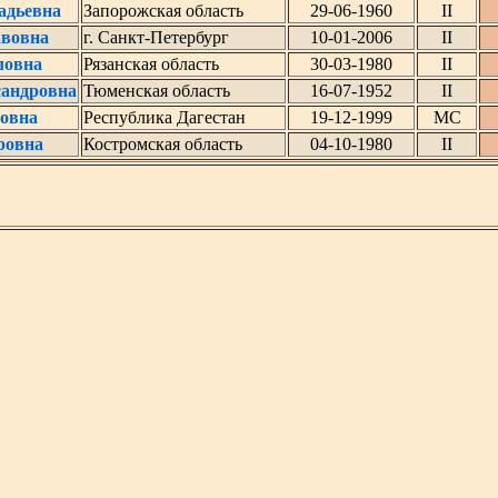
адьевна
Запорожская область
29-06-1960
II
авовна
г. Санкт-Петербург
10-01-2006
II
ловна
Рязанская область
30-03-1980
II
сандровна
Тюменская область
16-07-1952
II
овна
Республика Дагестан
19-12-1999
МС
ровна
Костромская область
04-10-1980
II