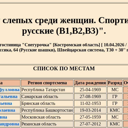
у слепых среди женщин. Спорт
русские (В1,В2,В3)".
гостиница "Снегурочка" [Костромская область] [ 10.04.2026 / 2
ссика, 64 (Русские шашки), Швейцарская система, T30 + 30'' 
СПИСОК ПО МЕСТАМ
а
Регион спортсмена
Дата рождения
Разряд
О
ифулловна
Республика Татарстан
25-04-1969
МС
тальевна
Самарская область
27-08-1969
ГР
ьевна
Брянская область
11-02-1953
ГР
олаевна
Республика Башкортостан
19-03-2014
КМС
вна
Московская область
27-05-1959
МС
андровна
Рязанская область
27-07-2012
КМС