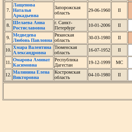
Лащенова
Запорожская
7.
Наталья
29-06-1960
II
область
Аркадьевна
Шелаева Анна
г. Санкт-
8.
10-01-2006
II
Ростиславовна
Петербург
Медведева
Рязанская
9.
30-03-1980
II
Любовь Павловна
область
Хмара Валентина
Тюменская
10.
16-07-1952
II
Александровна
область
Омарова Аминат
Республика
11.
19-12-1999
МС
Касимовна
Дагестан
Малинина Елена
Костромская
12.
04-10-1980
II
Викторовна
область