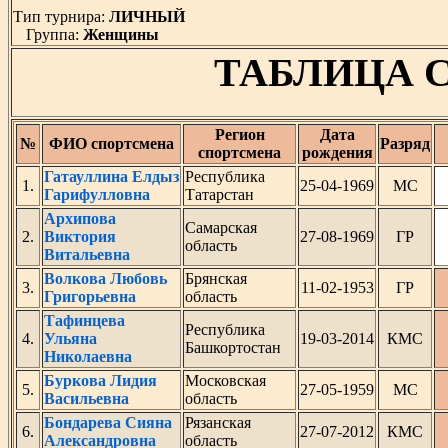
Тип турнира:
ЛИЧНЫЙ
Группа:
Женщины
ТАБЛИЦА 
Регион
Дата
№
ФИО спортсмена
Разряд
спортсмена
рождения
Гатауллина Елдыз
Республика
1.
25-04-1969
МС
Гарифулловна
Татарстан
Архипова
Самарская
2.
Виктория
27-08-1969
ГР
область
Витальевна
Волкова Любовь
Брянская
3.
11-02-1953
ГР
Григорьевна
область
Тафинцева
Республика
4.
Ульяна
19-03-2014
КМС
Башкортостан
Николаевна
Буркова Лидия
Московская
5.
27-05-1959
МС
Васильевна
область
Бондарева Сияна
Рязанская
6.
27-07-2012
КМС
Александровна
область