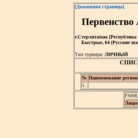
[Домашняя страница]
Первенств
г.Стерлитамак [Республика Б
Быстрые, 64 (Русские ша
Тип турнира:
ЛИЧНЫЙ
СПИС
№
Наименование регион
1.
FSHR_
Лице