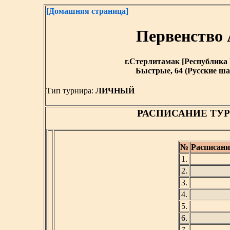
[Домашняя страница]
Первенств
г.Стерлитамак [Республика Б
Быстрые, 64 (Русские ша
Тип турнира:
ЛИЧНЫЙ
РАСПИСАНИЕ ТУР
№
Расписани
1.
2.
3.
4.
5.
6.
7.