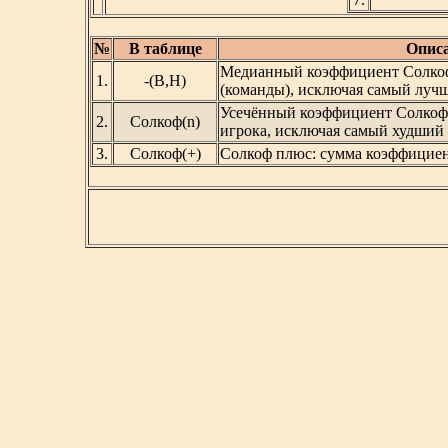
№
В таблице
Описа
Медианный коэффициент Солкоф
1.
-(В,Н)
(команды), исключая самый луч
Усечённый коэффициент Солкофа
2.
Солкоф(n)
игрока, исключая самый худший р
3.
Солкоф(+)
Солкоф плюс: сумма коэффициен