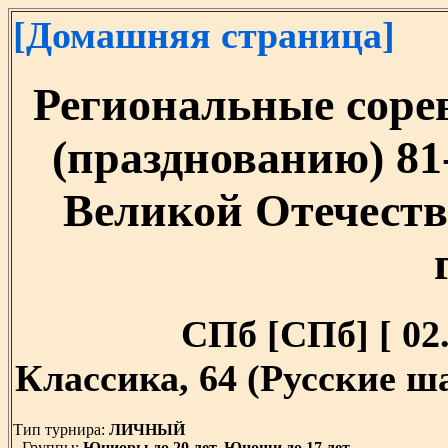
[Домашняя страница]
Региональные соре
(празднованию) 81
Великой Отечеств
СПб [СПб] [ 02.
Классика, 64 (Русские 
Тип турнира:
ЛИЧНЫЙ
Группы:
Юниоры до 20 лет, Юноши до 17 лет