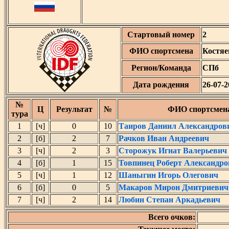
Стартовый номер
2
ФИО спортсмена
Костяе
Регион/Команда
СПб
Дата рождения
26-07-2
№
Ц
Результат
№
ФИО спортсмен
тура
1
[ч]
0
10
Таиров Даниил Александров
2
[б]
2
7
Рачков Иван Андреевич
3
[ч]
2
3
Сторожук Игнат Валерьевич
4
[б]
1
15
Товпинец Роберт Александр
5
[ч]
1
12
Шаныгин Игорь Олегович
6
[б]
0
5
Макаров Мирон Дмитриевич
7
[ч]
2
14
Любин Степан Аркадьевич
Всего очков: