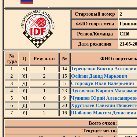
Стартовый номер
2
ФИО спортсмена
Гришин
Регион/Команда
СПб
Дата рождения
21-05-2
№
Ц
Результат
№
ФИО спортсмен
тура
1
[ч]
1
14
Терещенко Виктор Антонови
2
[б]
2
15
Фейгин Давид Маркович
3
[ч]
2
5
Сторожук Иван Валерьевич
4
[б]
1
23
Луговенко Кирилл Максимо
5
[ч]
0
9
Чудинов Юрий Александров
6
[б]
1
20
Хрусталев Савелий Инакент
7
[б]
2
16
Шабанов Максим Денисович
Всего очков:
Текущее место: