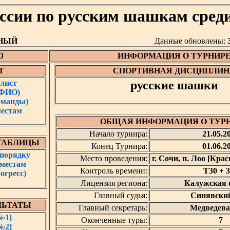
оссии по русским шашкам сред
НЫЙ
Данные обновлены:
Ю
ИНФОРМАЦИЯ О ТУРНИР
Т
СПОРТИВНАЯ ДИСЦИПЛИН
лист
русские шашки
 ФИО)
оманды)
местам
ОБЩАЯ ИНФОРМАЦИЯ О ТУР
Начало турнира:
21.05.2
ТАБЛИЦЫ
Конец Турнира:
01.06.2
 порядку
Место проведения:
г. Сочи, п. Лоо [Кра
 местам
Контроль времени:
T30 + 3
огресс)
Лицензия региона:
Калужская 
Главный судья:
Синявский
ЛЬТАТЫ
Главный секретарь:
Медведева
№1]
Оконченные туры:
7
№2]