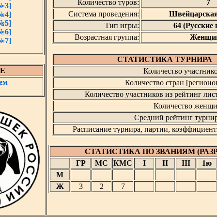
Количество туров:
7
№3]
Система проведения:
Швейцарская
№4]
№5]
Тип игры:
64 (Русские
№6]
Возрастная группа:
Женщи
№7]
СТАТИСТИКА ТУРНИРА
Е
Количество участнико
ем
Количество стран [регионов
Количество участников из рейтинг лист
Количество женщи
Средний рейтинг турнир
Расписание турнира, партии, коэффициент
СТАТИСТИКА ПО ЗВАНИЯМ (РАЗ
ГР
МС
КМС
I
II
III
1ю
М
Ж
3
2
7