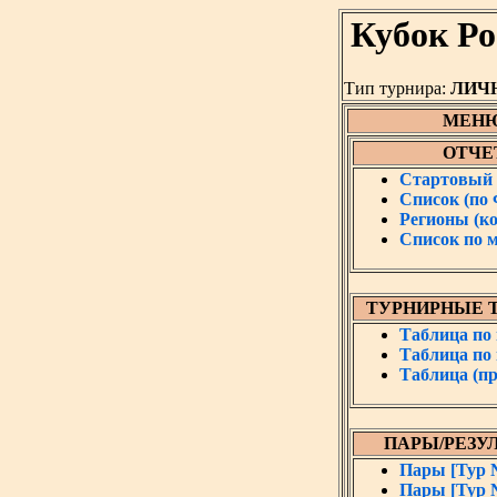
Кубок Р
Тип турнира:
ЛИЧ
МЕН
ОТЧЕ
Стартовый 
Список (по
Регионы (к
Список по 
ТУРНИРНЫЕ 
Таблица по
Таблица по
Таблица (пр
ПАРЫ/РЕЗУ
Пары [Тур 
Пары [Тур 