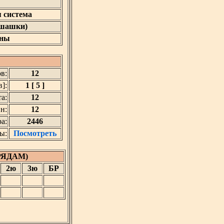
 система
 шашки)
ны
в:
12
]:
1 [ 5 ]
а:
12
н:
12
а:
2446
ы:
Посмотреть
РЯДАМ)
2ю
3ю
БР