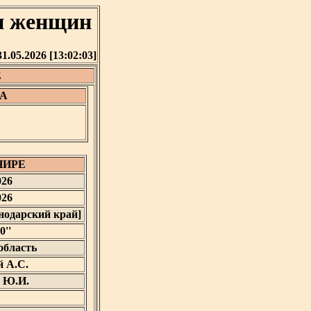
и женщин
31.05.2026 [13:02:03]
Е
А
НИРЕ
026
026
снодарский край]
0''
область
 А.С.
 Ю.И.