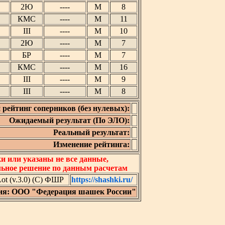
2Ю
----
М
8
КМС
----
М
11
III
----
М
10
2Ю
----
М
7
БР
----
М
7
КМС
----
М
16
III
----
М
9
III
----
М
8
 рейтинг соперников (без нулевых):
Ожидаемый результат (По ЭЛО):
Реальный результат:
Изменение рейтинга:
 или указаны не все данные,
льное решение по данным расчетам
t (v.3.0) (C) ФШР
https://shashki.ru/
ия: ООО "Федерация шашек России"