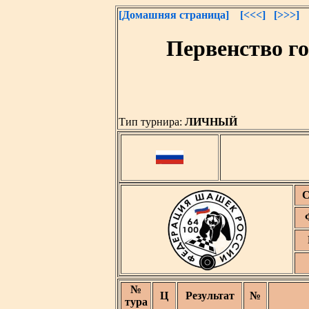
[Домашняя страница]
[<<<]
[>>>]
Первенство г
Тип турнира:
ЛИЧНЫЙ
С
№
Ц
Результат
№
тура