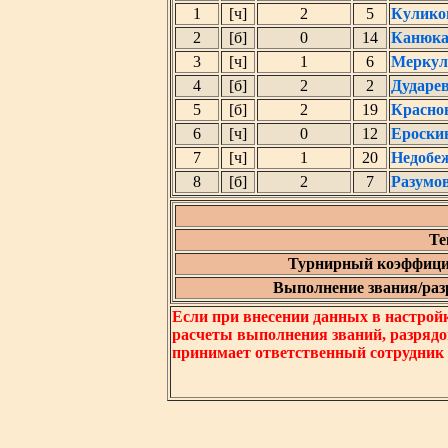
1
[ч]
2
5
Кулико
2
[б]
0
14
Канюка
3
[ч]
1
6
Меркул
4
[б]
2
2
Дударе
5
[б]
2
19
Красно
6
[ч]
0
12
Ероски
7
[ч]
1
20
Недобе
8
[б]
2
7
Разумо
Те
Турнирный коэффици
Выполнение звания/разр
Если при внесении данных в настрой
расчеты выполнения званий, разрядо
принимает ответственный сотрудник