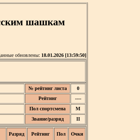
усским шашкам
анные обновлены:
18.01.2026 [13:59:50]
№ рейтинг листа
0
Рейтинг
----
Пол спортсмена
М
Звание/разряд
II
Разряд
Рейтинг
Пол
Очки