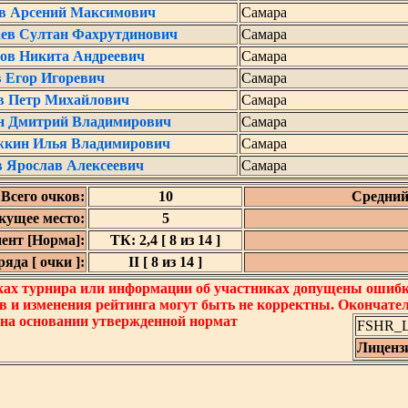
в Арсений Максимович
Самара
ев Султан Фахрутдинович
Самара
ов Никита Андреевич
Самара
в Егор Игоревич
Самара
в Петр Михайлович
Самара
н Дмитрий Владимирович
Самара
жкин Илья Владимирович
Самара
в Ярослав Алексеевич
Самара
Всего очков:
10
Средний
кущее место:
5
ент [Норма]:
ТК: 2,4 [ 8 из 14 ]
яда [ очки ]:
II [ 8 из 14 ]
ках турнира или информации об участниках допущены ошибки
в и изменения рейтинга могут быть не корректны. Окончате
 на основании утвержденной нормат
FSHR_Lo
Лиценз