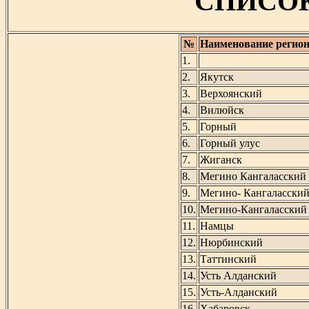
СПИСО
№
Наименование регион
1.
2.
Якутск
3.
Верхоянский
4.
Вилюйск
5.
Горный
6.
Горный улус
7.
Жиганск
8.
Мегино Кангаласский
9.
Мегино- Кангаласски
10.
Мегино-Кангаласский
11.
Намцы
12.
Нюрбинский
13.
Таттинский
14.
Усть Алданский
15.
Усть-Алданский
16.
Хабаровск