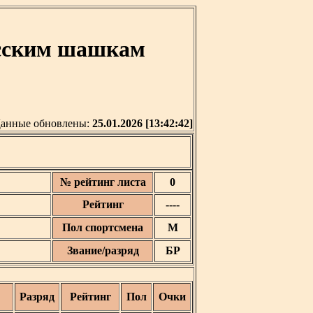
усским шашкам
анные обновлены:
25.01.2026 [13:42:42]
№ рейтинг листа
0
Рейтинг
----
Пол спортсмена
М
Звание/разряд
БР
Разряд
Рейтинг
Пол
Очки