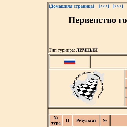
[Домашняя страница]
[<<<]
[>>>]
Первенство г
Тип турнира:
ЛИЧНЫЙ
№
Ц
Результат
№
тура