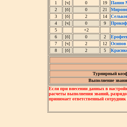
1
[ч]
0
19
Панин 
2
[б]
0
21
Мироно
3
[б]
2
14
Селько
4
[ч]
0
9
Прокоф
5
+2
6
[б]
0
2
Ерофее
7
[ч]
2
12
Осипов
8
[б]
2
5
Красик
Турнирный коэф
Выполнение звания
Если при внесении данных в настрой
расчеты выполнения званий, разрядо
принимает ответственный сотрудник