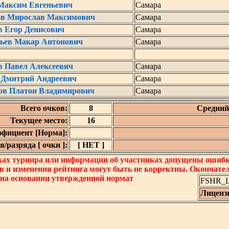
Максим Евгеньевич
Самара
в Мирослав Максимович
Самара
в Егор Денисович
Самара
ьев Макар Антонович
Самара
в Павел Алексеевич
Самара
 Дмитрий Андреевич
Самара
ов Платон Владимирович
Самара
Всего очков:
8
Средний 
Текущее место:
16
фициент [Норма]:
/разряда [ очки ]:
[ НЕТ ]
ках турнира или информации об участниках допущены ошибки
в и изменения рейтинга могут быть не корректны. Окончате
 на основании утвержденной нормат
FSHR_Lo
Лиценз