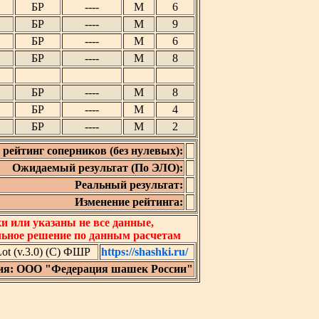
БР
----
М
6
БР
----
М
9
БР
----
М
6
БР
----
М
8
БР
----
М
8
БР
----
М
4
БР
----
М
2
рейтинг соперников (без нулевых):
Ожидаемый результат (По ЭЛО):
Реальный результат:
Изменение рейтинга:
 или указаны не все данные,
льное решение по данным расчетам
t (v.3.0) (C) ФШР
https://shashki.ru/
ия: ООО "Федерация шашек России"