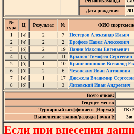
Регион/Команда
Са
Дата рождения
201
№
Ц
Результат
№
ФИО спортсмен
тура
1
[ч]
2
7
Нестеров Александр Ильич
2
[ч]
2
2
Ерофеев Павел Алексеевич
3
[б]
2
19
Панин Максим Евгеньевич
4
[ч]
2
11
Крылов Тимофей Сергеевич
5
[б]
1
10
Крашенинников Всеволод Ев
6
[б]
2
6
Чеховских Иван Антонович
7
[ч]
1
17
Джежела Владимир Сергееви
8
[б]
1
3
Лисовский Иван Андреевич
Всего очков:
Текущее место:
Турнирный коэффициент [Норма]:
ТК: 5
Выполнение звания/разряда [ очки ]:
3ю [
Если при внесении данн