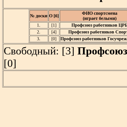
ФИО спортсмена
№ доски
О [б]
(играет белыми)
1.
[1]
Профсоюз работников ЦР
2.
[4]
Профсоюз работников Спор
3.
[0]
Профсоюз работников Госучреж
Свободный: [3]
Профсоюз
[0]