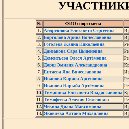
УЧАСТНИК
№
ФИО спортсмена
1.
Андреянова Елизавета Сергеевна
Ир
2.
Борголова Арина Вячеславовна
Ир
3.
Гоголева Жанна Николаевна
Ре
4.
Данзанова Сара Цыденовна
Ре
5.
Дементьева Олеся Артёмовна
Ре
6.
Дорш Эмилия Александровна
Кр
7.
Ентаева Яна Вячеславовна
Ир
8.
Иванова Карина Арсеновна
Ре
9.
Иванова Нарыйа Артёмовна
Ре
10.
Тимашова Елизавета Владиславовна
Кр
11.
Тимофеева Амелия Семёновна
Ре
12.
Чекина Диана Максимовна
Ир
13.
Яковлева Алтана Михайловна
Ир