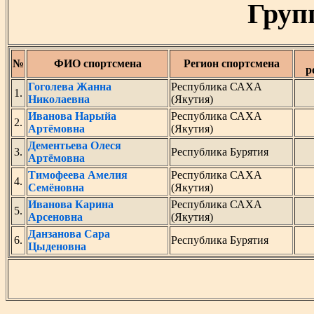
Груп
№
ФИО спортсмена
Регион спортсмена
р
Гоголева Жанна
Республика САХА
1.
Николаевна
(Якутия)
Иванова Нарыйа
Республика САХА
2.
Артёмовна
(Якутия)
Дементьева Олеся
3.
Республика Бурятия
Артёмовна
Тимофеева Амелия
Республика САХА
4.
Семёновна
(Якутия)
Иванова Карина
Республика САХА
5.
Арсеновна
(Якутия)
Данзанова Сара
6.
Республика Бурятия
Цыденовна